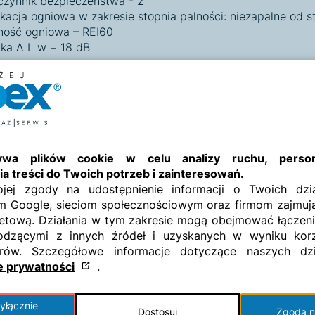
czynnik bezpieczeństwa - 2
ikacja ogniowa w zakresie stopnia palności: niezapalne od st
ność ogniowa – REI60
yka Δ L w = 18 dB
ły wchodzące w skład podłogi podniesionej:
a podłogowa o wymiarach 600 x 600 x 36mm
3
 siarczanowo-wapniowa o gęstości > 1500kg/m
,
h i spód płyty bez aplikacji
wa plików cookie w celu analizy ruchu, persona
dzie łączone metodą „pióro-wpust”
a treści do Twoich potrzeb i zainteresowań.
trukcja wsporcza:
j zgody na udostępnienie informacji o Twoich dzia
m Google, sieciom społecznościowym oraz firmom zajmuj
tojące wsporniki stalowe o płynnie regulowanej wysokości
rnetową. Działania w tym zakresie mogą obejmować łączeni
owane galwanicznie o grubości powłoki > 8 µm
dzącymi z innych źródeł i uzyskanych w wyniku korz
rów. Szczegółowe informacje dotyczące naszych dzi
riały pomocnicze:
ce prywatności
.
o klejenia wsporników
do zabezpieczenia gwintów przed odkręceniem
yłącznie
Dostosuj
Zgoda n
o łączenia krawędzi płyt