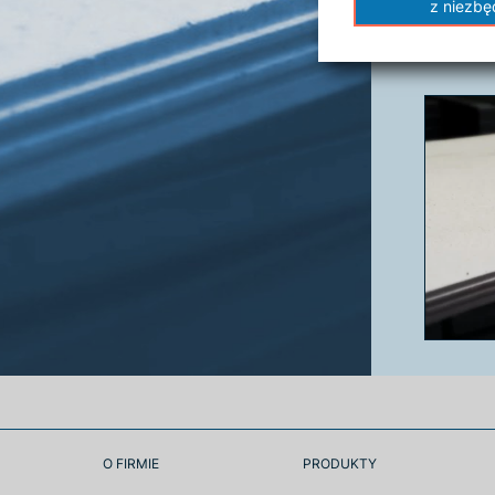
z niezb
gąbka 
płyn 
O FIRMIE
PRODUKTY