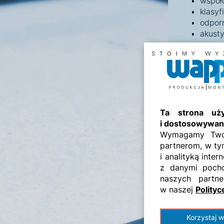
współ
klasyf
odpor
akust
Materia
1. Płyt
płyta
wierzc
Ta strona uży
krawę
i dostosowywani
2. Kons
Wymagamy Twoje
partnerom, w ty
wolnos
i analityką inte
i cynk
z danymi pocho
naszych partne
3. Mate
w naszej
Polity
klej d
klej 
Korzystaj w
klej d