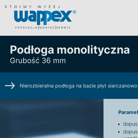
Podłoga monolityczna
Grubość 36 mm
Nierozbieralna podłoga na bazie płyt siarczano
Paramet
dopus
dopus