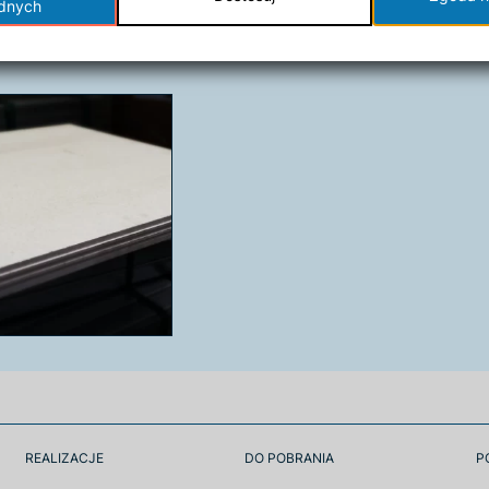
ędnych
uszczelniająca
antypyłowy
REALIZACJE
DO POBRANIA
P