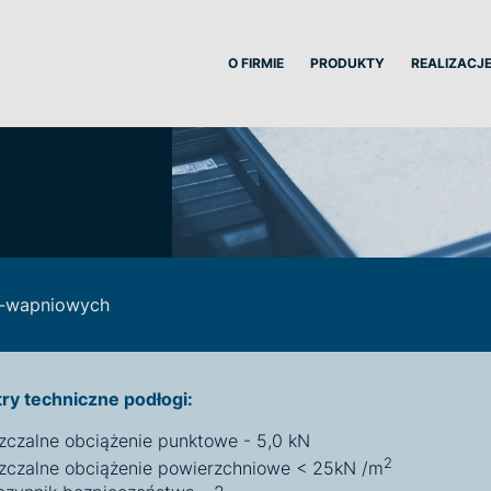
O FIRMIE
PRODUKTY
REALIZACJ
wo-wapniowych
ry techniczne podłogi:
zczalne obciążenie punktowe - 5,0 kN
2
zczalne obciążenie powierzchniowe < 25kN /m